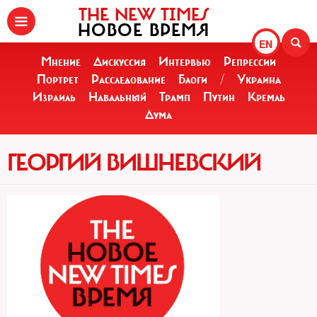
THE NEW TIMES
НОВОЕ ВРЕМЯ
EN
Мнение
Дискуссия
Интервью
Репрессии
Портрет
Расследование
Блоги
/
Украина
Израиль
Навальный
Трамп
Путин
Кремль
Дума
ГЕОРГИЙ ВИШНЕВСКИЙ