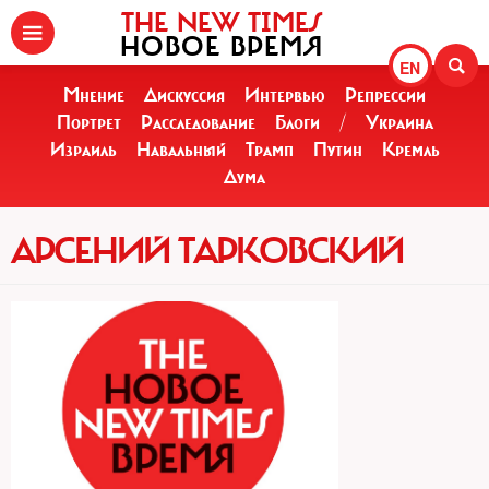
THE NEW TIMES
НОВОЕ ВРЕМЯ
EN
Мнение
Дискуссия
Интервью
Репрессии
Портрет
Расследование
Блоги
/
Украина
Израиль
Навальный
Трамп
Путин
Кремль
Дума
АРСЕНИЙ ТАРКОВСКИЙ