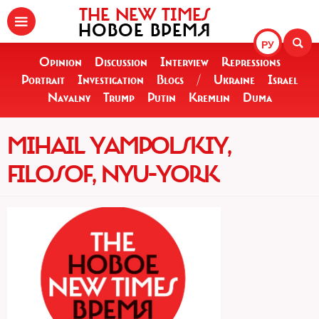
THE NEW TIMES
НОВОЕ ВРЕМЯ
РУ
Opinion
Discussion
Interview
Repressions
Portrait
Investigation
Blogs
/
Ukraine
Israel
Navalny
Trump
Putin
Kremlin
Duma
MIHAIL YAMPOLSKIY,
FILOSOF, NYU-YORK