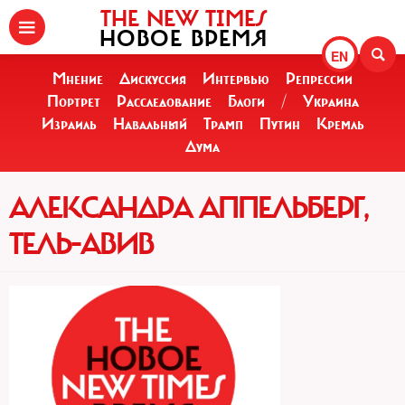
THE NEW TIMES
НОВОЕ ВРЕМЯ
EN
Мнение
Дискуссия
Интервью
Репрессии
Портрет
Расследование
Блоги
/
Украина
Израиль
Навальный
Трамп
Путин
Кремль
Дума
АЛЕКСАНДРА АППЕЛЬБЕРГ,
ТЕЛЬ-АВИВ