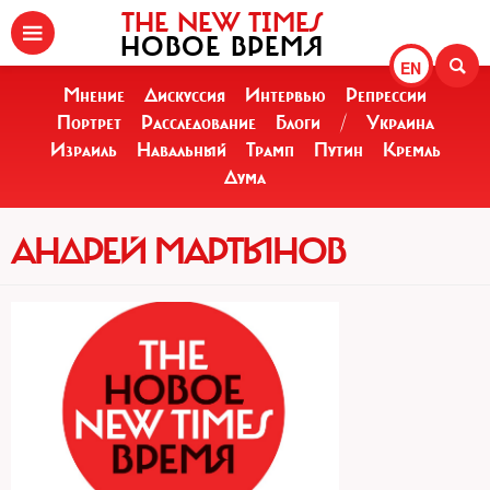
THE NEW TIMES
НОВОЕ ВРЕМЯ
EN
Мнение
Дискуссия
Интервью
Репрессии
Портрет
Расследование
Блоги
/
Украина
Израиль
Навальный
Трамп
Путин
Кремль
Дума
АНДРЕЙ МАРТЫНОВ