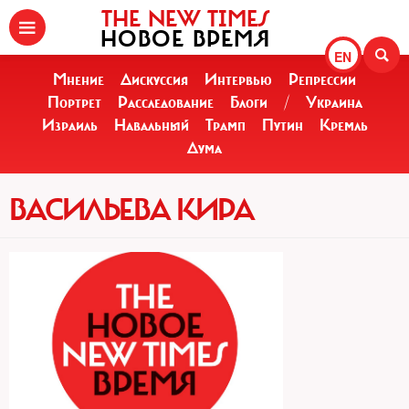
THE NEW TIMES
НОВОЕ ВРЕМЯ
EN
Мнение
Дискуссия
Интервью
Репрессии
Портрет
Расследование
Блоги
/
Украина
Израиль
Навальный
Трамп
Путин
Кремль
Дума
ВАСИЛЬЕВА КИРА