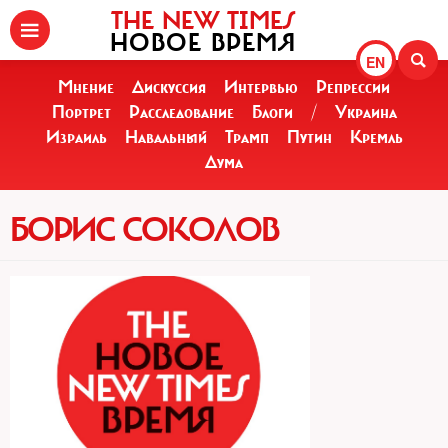
THE NEW TIMES
НОВОЕ ВРЕМЯ
EN
Мнение
Дискуссия
Интервью
Репрессии
Портрет
Расследование
Блоги
/
Украина
Израиль
Навальный
Трамп
Путин
Кремль
Дума
БОРИС СОКОЛОВ