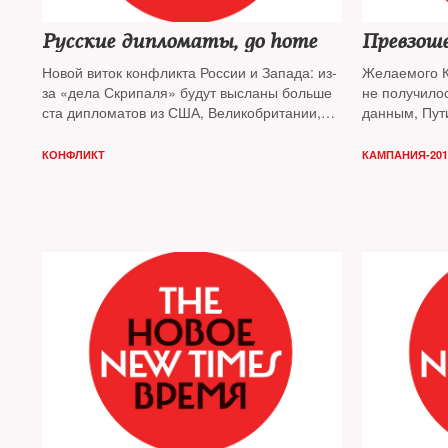
Русские дипломаты, go home
Превзоше
Новой виток конфликта России и Запада: из-
Желаемого К
за «дела Скрипаля» будут высланы больше
не получило
ста дипломатов из США, Великобритании,
данным, Пут
ЕС и Украины. Экспертам это напомнило
себя 75%, а 
демарши времен Холодной войны
величины
КОНФЛИКТ
КАМПАНИЯ-201