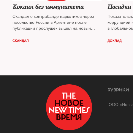
Кокаин без иммунитета
Посадки
Скандал о контрабанде наркотиков через
Показательн
посольство России в Аргентине после
коррупцией н
публикаций прослушек вышел на новый
в глобально
виток
Гондураса и
СКАНДАЛ
ДОКЛАД
РУБРИКИ
ООО «Новые