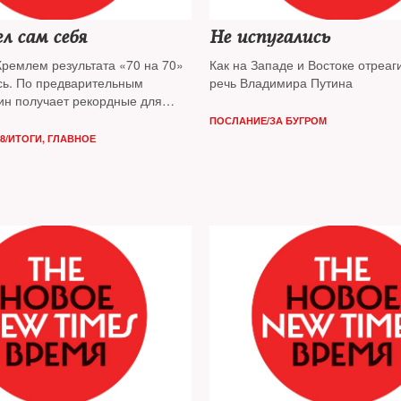
л сам себя
Не испугались
ремлем результата «70 на 70»
Как на Западе и Востоке отреаг
сь. По предварительным
речь Владимира Путина
ин получает рекордные для
явка отставала от заданной
ПОСЛАНИЕ/ЗА БУГРОМ
8/ИТОГИ
,
ГЛАВНОЕ