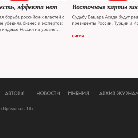
 есть, эффекта нет
Восточные карты пос
ая борьба российских властей с
Судьбу Башара Асада будут реш
е убедила бизнес и экспертов:
президенты России, Турции и И
м индексе Россия на уровне
 Новой Гвинеи
СИРИЯ
АВТОРЫ
НОВОСТИ
МНЕНИЯ
АРХИВ ЖУРНА
 Времена». 16+