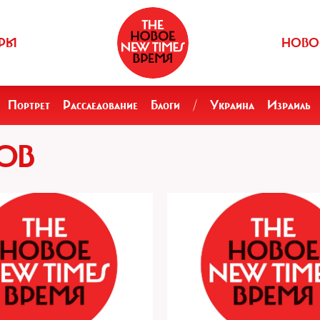
РЫ
НОВО
Портрет
Расследование
Блоги
/
Украина
Израиль
ОВ