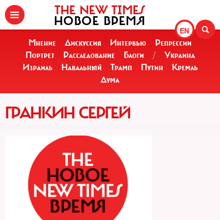
THE NEW TIMES
НОВОЕ ВРЕМЯ
EN
Мнение
Дискуссия
Интервью
Репрессии
Портрет
Расследование
Блоги
/
Украина
Израиль
Навальный
Трамп
Путин
Кремль
Дума
ГРАНКИН СЕРГЕЙ