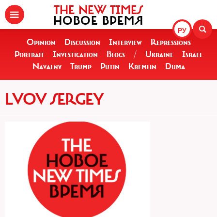
THE NEW TIMES
НОВОЕ ВРЕМЯ
РУ
Opinion
Discussion
Interview
Repressions
Portrait
Investigation
Blogs
/
Ukraine
Israel
Navalny
Trump
Putin
Kremlin
Duma
LVOV SERGEY