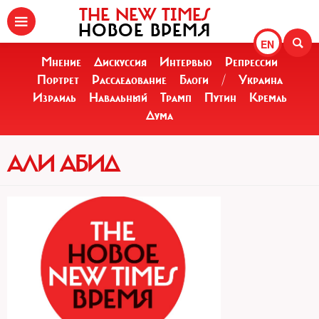
THE NEW TIMES
НОВОЕ ВРЕМЯ
EN
Мнение
Дискуссия
Интервью
Репрессии
Портрет
Расследование
Блоги
/
Украина
Израиль
Навальный
Трамп
Путин
Кремль
Дума
АЛИ АБИД