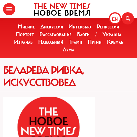
THE NEW TIMES
НОВОЕ ВРЕМЯ
EN
Мнение
Дискуссия
Интервью
Репрессии
Портрет
Расследование
Блоги
/
Украина
Израиль
Навальный
Трамп
Путин
Кремль
Дума
БЕЛАРЕВА РИВКА,
ИСКУССТВОВЕД