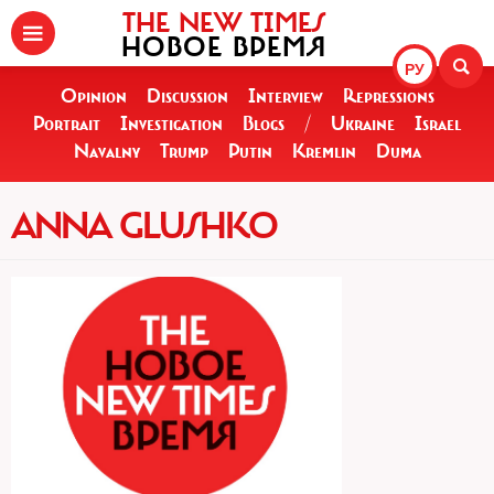
THE NEW TIMES
НОВОЕ ВРЕМЯ
РУ
Opinion
Discussion
Interview
Repressions
Portrait
Investigation
Blogs
/
Ukraine
Israel
Navalny
Trump
Putin
Kremlin
Duma
ANNA GLUSHKO