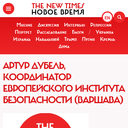
THE NEW TIMES
НОВОЕ ВРЕМЯ
EN
Мнение
Дискуссия
Интервью
Репрессии
Портрет
Расследование
Блоги
/
Украина
Израиль
Навальный
Трамп
Путин
Кремль
Дума
АРТУР ДУБЕЛЬ,
КООРДИНАТОР
ЕВРОПЕЙСКОГО ИНСТИТУТА
БЕЗОПАСНОСТИ (ВАРШАВА)