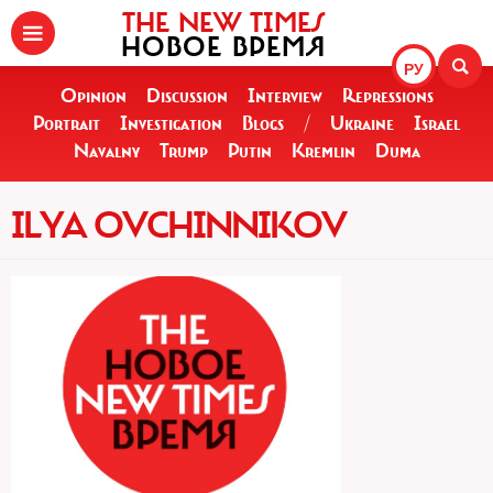
THE NEW TIMES
НОВОЕ ВРЕМЯ
РУ
Opinion
Discussion
Interview
Repressions
Portrait
Investigation
Blogs
/
Ukraine
Israel
Navalny
Trump
Putin
Kremlin
Duma
ILYA OVCHINNIKOV