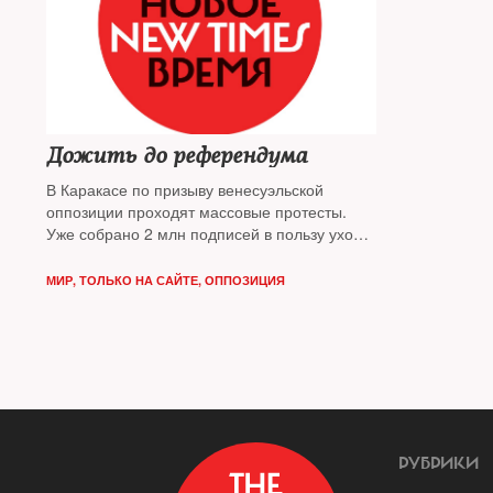
Дожить до референдума
В Каракасе по призыву венесуэльской
оппозиции проходят массовые протесты.
Уже собрано 2 млн подписей в пользу ухода
с поста президента Николаса Мадуро.
Почему народ недоволен властью и
МИР
,
ТОЛЬКО НА САЙТЕ
,
ОППОЗИЦИЯ
получится ли ее сменить мирным путем —
выяснял the new times
РУБРИКИ