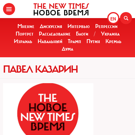
THE NEW TIMES
НОВОЕ ВРЕМЯ
EN
Мнение
Дискуссия
Интервью
Репрессии
Портрет
Расследование
Блоги
/
Украина
Израиль
Навальный
Трамп
Путин
Кремль
Дума
ПАВЕЛ КАЗАРИН