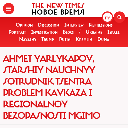
THE NEW TIMES
НОВОЕ ВРЕМЯ
РУ
Opinion
Discussion
Interview
Repressions
Portrait
Investigation
Blogs
/
Ukraine
Israel
Navalny
Trump
Putin
Kremlin
Duma
AHMET YARLYKAPOV,
STARSHIY NAUCHNYY
SOTRUDNIK TSENTRA
PROBLEM KAVKAZA I
REGIONALNOY
BEZOPASNOSTI MGIMO