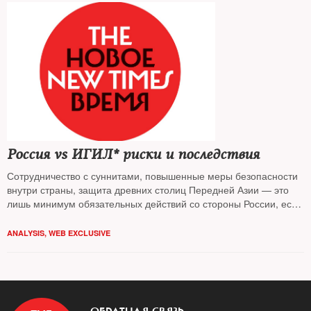
Россия vs ИГИЛ* риски и последствия
Сотрудничество с суннитами, повышенные меры безопасности
внутри страны, защита древних столиц Передней Азии — это
лишь минимум обязательных действий со стороны России, если
она хочет победить в противостоянии с исламскими
радикалами
ANALYSIS
,
WEB EXCLUSIVE