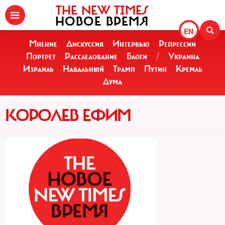
THE NEW TIMES
НОВОЕ ВРЕМЯ
EN
Мнение
Дискуссия
Интервью
Репрессии
Портрет
Расследование
Блоги
/
Украина
Израиль
Навальный
Трамп
Путин
Кремль
Дума
КОРОЛЕВ ЕФИМ