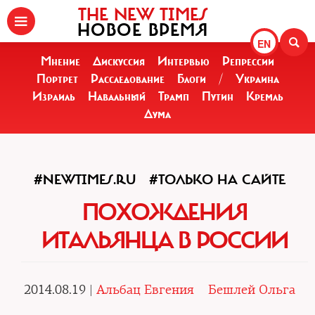
THE NEW TIMES
НОВОЕ ВРЕМЯ
EN
Мнение
Дискуссия
Интервью
Репрессии
Портрет
Расследование
Блоги
/
Украина
Израиль
Навальный
Трамп
Путин
Кремль
Дума
#NEWTIMES.RU
#ТОЛЬКО НА САЙТЕ
ПОХОЖДЕНИЯ
ИТАЛЬЯНЦА В РОССИИ
2014.08.19 |
Альбац Евгения
Бешлей Ольга