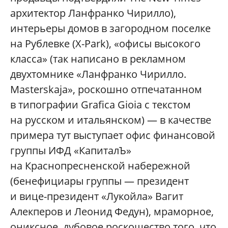
архитектор Ланфранко Чирилло),
интерьеры домов в загородном поселке
на Рублевке (X-Park), «офисы высокого
класса» (так написано в рекламном
двухтомнике «Ланфранко Чирилло.
Masterskaja», роскошно отпечатанном
в типографии Grafica Gioia с текстом
на русском и итальянском) — в качестве
примера тут выступает офис финансовой
группы ИФД «КапиталЪ»
на Краснопресненской набережной
(бенефициары группы — президент
и вице-президент «Лукойла» Вагит
Алекперов и Леонид Федун), мраморное,
ониксное, дубовое роскошество того, что