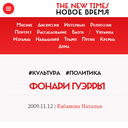
THE NEW TIMES
НОВОЕ ВРЕМЯ
Мнение
Дискуссия
Интервью
Репрессии
Портрет
Расследование
Блоги
/
Украина
Израиль
Навальный
Трамп
Путин
Кремль
Дума
#КУЛЬТУРА
#ПОЛИТИКА
ФОНАРИ ГУЭРРЫ
2009.11.12 |
Кабанова Наталья