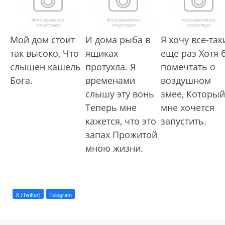
Мой дом стоит
И дома рыба в
Я хочу все-так
так высоко, Что
ящиках
еще раз Хотя 
слышен кашель
протухла. Я
помечтать о
Бога.
временами
воздушном
слышу эту вонь
змее, Который
Теперь мне
мне хочется
кажется, что это
запустить.
запах Прожитой
мною жизни.
X (Twitter)
Telegram