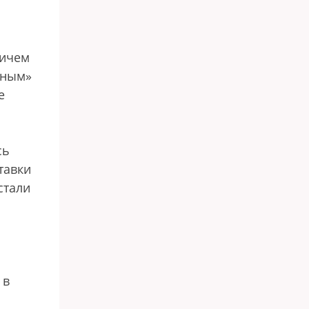
ричем
чным»
е
сь
тавки
стали
 в