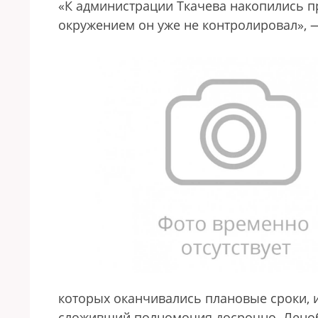
«К администрации Ткачева накопились пр
окружением он уже не контролировал», —
которых оканчивались плановые сроки, и
сложивший полномочия досрочно. Ленобл