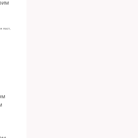
воим
я пост,
ом
м
й
ом.