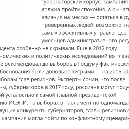
губернаторский корпус: кампания
должна пройти спокойно, а рычаг
влияния на местах — остаться в р
проверенных людей, возможно, н
самых эффективных управленцев,
умельцев административного ресу
дента особенно не скрывали. Еще в 2012 году
номических и политических исследований во главе
де рекомендовал до выборов в Госдуму фактически
Обоснования были довольно хитрыми — на 2016–2
борам глав регионов. Эксперты сочли, что после
-м, губернаторов в 2017 году, россияне могут поду
той усталостью к самой главной президентской
ению ИСЭПИ, на выборах в парламент по одноманд
дущие конкуренты губернаторов, главы регионов 
я кампания могла пойти по конфликтному сценари