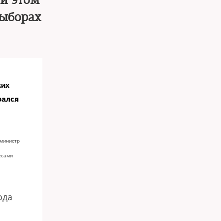
ри этом
выборах
ких
рался
 министр
есами
ода