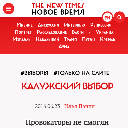
THE NEW TIMES
НОВОЕ ВРЕМЯ
EN
Мнение
Дискуссия
Интервью
Репрессии
Портрет
Расследование
Блоги
/
Украина
Израиль
Навальный
Трамп
Путин
Кремль
Дума
#ВЫБОРЫ
#ТОЛЬКО НА САЙТЕ
КАЛУЖСКИЙ ВЫБОР
2015.06.23 |
Илья Панин
Провокаторы не смогли