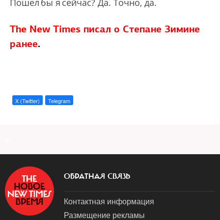
Пошел бы я сейчас? Да. Точно, да.
The New Times
писал о Степане Зимине
ранее
.
X (Twitter)
Telegram
a
ОБРАТНАЯ СВЯЗЬ
Контактная информация
Размещение рекламы