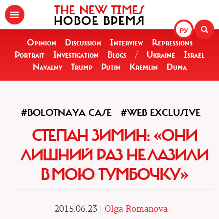
THE NEW TIMES
НОВОЕ ВРЕМЯ
РУ
Opinion
Discussion
Interview
Repressions
Portrait
Investigation
Blogs
/
Ukraine
Israel
Navalny
Trump
Putin
Kremlin
Duma
#BOLOTNAYA CASE
#WEB EXCLUSIVE
СТЕПАН ЗИМИН: «ОНИ
ЛИШНИЙ РАЗ НЕ ЛАЗИЛИ
В МОЮ ТУМБОЧКУ»
2015.06.23 |
Olga Romanova