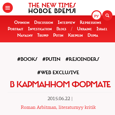
THE NEW TIMES
НОВОЕ ВРЕМЯ
РУ
Opinion
Discussion
Interview
Repressions
Portrait
Investigation
Blogs
/
Ukraine
Israel
Navalny
Trump
Putin
Kremlin
Duma
#BOOKS
#PUTIN
#REJOINDERS
#WEB EXCLUSIVE
В КАРМАННОМ ФОРМАТЕ
2015.06.22 |
Roman Arbitman, literaturnyy kritik