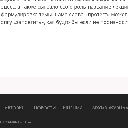
оцесс, а также сыграло свою роль название лекци
за формулировка темы. Само слово «протест» может
опку «запретить», как будто бы если не произноси
АВТОРЫ
НОВОСТИ
МНЕНИЯ
АРХИВ ЖУРНА
 Времена». 16+