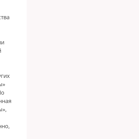
ства
ии
й
угих
ы»
Но
нная
ы»,
нно,