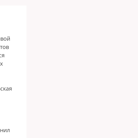
евой
тов
ся
х
ская
снил