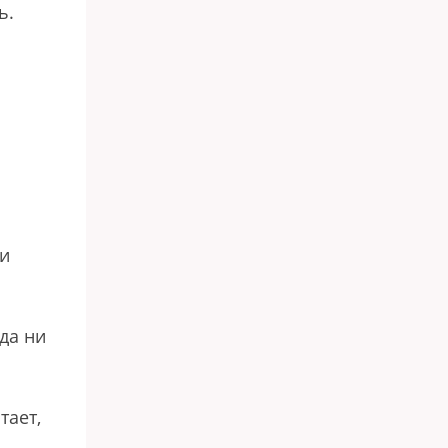
ь.
м
о
ки
да ни
тает,