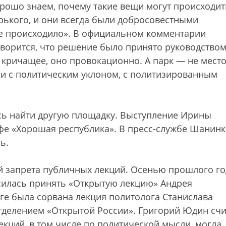
рошо знаем, почему такие вещи могут происходит
рького, и они всегда были добросовестными
не происходило». В официальном комментарии
ворится, что решение было принято руководство
 кричащее, оно провокационно. А парк — не мест
ии с политическим уклоном, с политизированным
сь найти другую площадку. Выступление Ирины
афе «Хорошая республика». В пресс-службе Шанин
ь.
ай запрета публичных лекций. Осенью прошлого го
силась принять «Открытую лекцию» Андрея
ге была сорвана лекция политолога Станислава
тделением «Открытой России». Григорий Юдин счи
кций, в том числе по политической мысли, могла