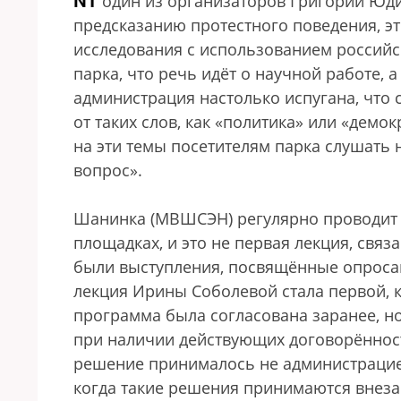
NT
один из организаторов Григорий Юд
предсказанию протестного поведения, эт
исследования с использованием российс
парка, что речь идёт о научной работе, 
администрация настолько испугана, что 
от таких слов, как «политика» или «демо
на эти темы посетителям парка слушать н
вопрос».
Шанинка (МВШСЭН) регулярно проводит о
площадках, и это не первая лекция, связ
были выступления, посвящённые опросам
лекция Ирины Соболевой стала первой, 
программа была согласована заранее, но
при наличии действующих договорённост
решение принималось не администрацией
когда такие решения принимаются внезап