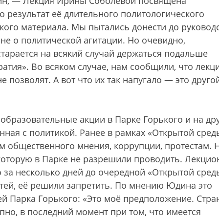
ин, — Лекция Ирины Соболевой посвящена
о результат её длительного политологического
кого материала. Мы пытались донести до руковод
а не о политической агитации. Но очевидно,
старается на всякий случай держаться подальше
кратия». Во всяком случае, нам сообщили, что лекц
е позволят. А вот что их так напугало — это друго
бразовательные акции в Парке Горького и на др
анная с политикой. Ранее в рамках «Открытой сред
 общественного мнения, коррупции, протестам. 
которую в Парке не разрешили проводить. Лекцио
 за несколько дней до очередной «Открытой сред
ей, её решили запретить. По мнению Юдина это
 Парка Горького: «Это моё предположение. Стра
но, в последний момент при том, что имеется