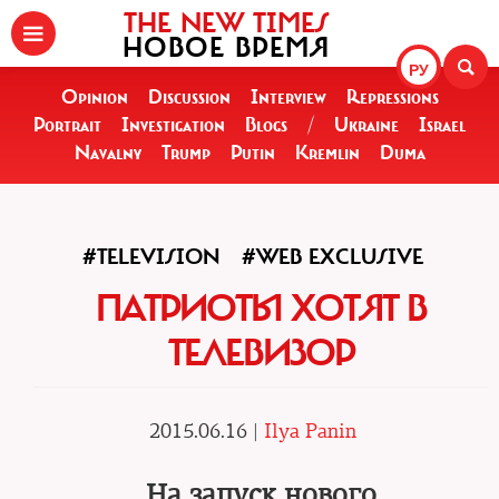
THE NEW TIMES
НОВОЕ ВРЕМЯ
РУ
Opinion
Discussion
Interview
Repressions
Portrait
Investigation
Blogs
/
Ukraine
Israel
Navalny
Trump
Putin
Kremlin
Duma
#TELEVISION
#WEB EXCLUSIVE
ПАТРИОТЫ ХОТЯТ В
ТЕЛЕВИЗОР
2015.06.16 |
Ilya Panin
На запуск нового