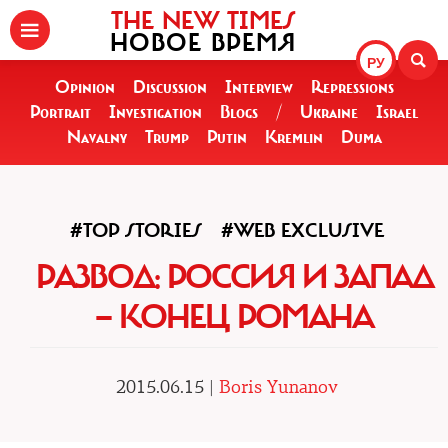
THE NEW TIMES
НОВОЕ ВРЕМЯ
РУ
Opinion
Discussion
Interview
Repressions
Portrait
Investigation
Blogs
/
Ukraine
Israel
Navalny
Trump
Putin
Kremlin
Duma
#TOP STORIES
#WEB EXCLUSIVE
РАЗВОД: РОССИЯ И ЗАПАД
— КОНЕЦ РОМАНА
2015.06.15 |
Boris Yunanov