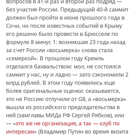
вопросов в 41-й раз и второй раз подряд —
без участия России. Предыдущий 40-й саммит
должен был пройти в июне прошлого года в
Сочи, но после известных событий в Крыму
его решено было провести в Брюсселе по
формуле 8 минус 1: возникшая 23 года назад
за счет России «восьмерка» снова стала
«семеркой». В прошлом году Кремль
отделался бахвальством: мол, не состоялся
саммит у нас, ну и ладно — зато сэкономили 2
млрд рублей. В этом году появились еще
более оригинальные оценки: оказывается,
это не Россию отлучили от G8, а «восьмерка»
вышла из российского председательства в
ней (замглавы МИДа РФ Сергей Рябков), или
— «
это же не организация, а так — клуб по
интересам
» (Владимир Путин во время визита