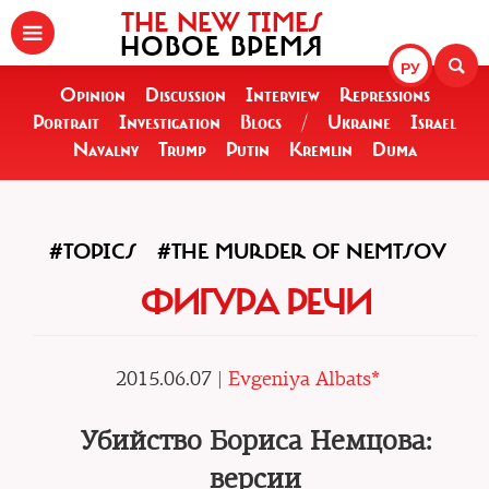
THE NEW TIMES
НОВОЕ ВРЕМЯ
РУ
Opinion
Discussion
Interview
Repressions
Portrait
Investigation
Blogs
/
Ukraine
Israel
Navalny
Trump
Putin
Kremlin
Duma
#TOPICS
#THE MURDER OF NEMTSOV
ФИГУРА РЕЧИ
2015.06.07 |
Evgeniya Albats*
Убийство Бориса Немцова:
версии