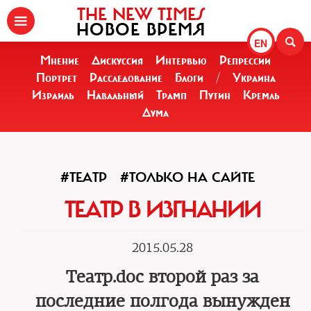
THE NEW TIMES
НОВОЕ ВРЕМЯ
EN
Мнение
Дискуссия
Интервью
Репрессии
Портрет
Расследование
Блоги
/
Украина
Израиль
Навальный
Трамп
Путин
Кремль
Дума
#ТЕАТР
#ТОЛЬКО НА САЙТЕ
ТЕАТР В ИЗГНАНИИ
2015.05.28
Театр.doc второй раз за
последние полгода вынужден