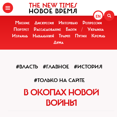
THE NEW TIMES
НОВОЕ ВРЕМЯ
EN
Мнение
Дискуссия
Интервью
Репрессии
Портрет
Расследование
Блоги
/
Украина
Израиль
Навальный
Трамп
Путин
Кремль
Дума
#ВЛАСТЬ
#ГЛАВНОЕ
#ИСТОРИЯ
#ТОЛЬКО НА САЙТЕ
В ОКОПАХ НОВОЙ
ВОЙНЫ