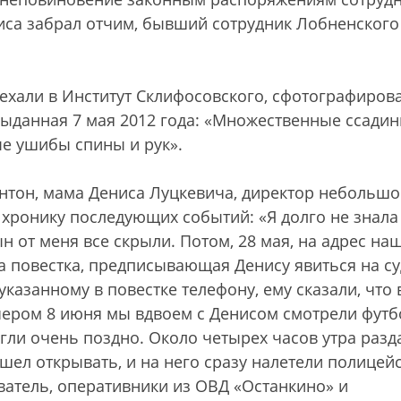
ниса забрал отчим, бывший сотрудник Лобненского
ехали в Институт Склифосовского, сфотографиров
 выданная 7 мая 2012 года: «Множественные ссадин
е ушибы спины и рук».
нтон, мама Дениса Луцкевича, директор небольшо
 хронику последующих событий: «Я долго не знала
ын от меня все скрыли. Потом, 28 мая, на адрес на
 повестка, предписывающая Денису явиться на су
казанному в повестке телефону, ему сказали, что 
чером 8 июня мы вдвоем с Денисом смотрели футб
егли очень поздно. Около четырех часов утра разд
шел открывать, и на него сразу налетели полицейс
ователь, оперативники из ОВД «Останкино» и