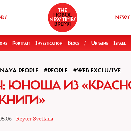
ORS
NEWS
ions
Portrait
Investigation
Blogs
/
Ukraine
Israel
NAYA PEOPLE
#PEOPLE
#WEB EXCLUSIVE
Ч: ЮНОША ИЗ «КРАС
КНИГИ»
05.06 |
Reyter Svetlana