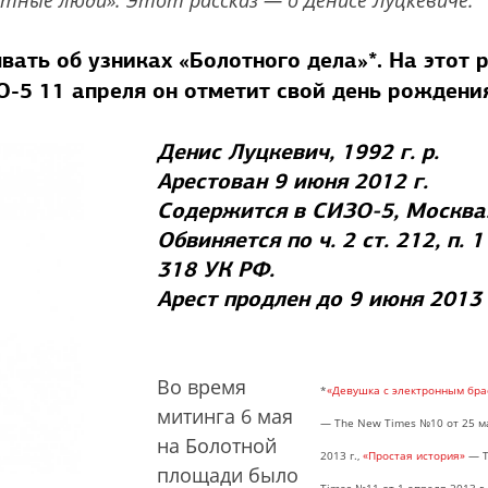
лотные люди». Этот рассказ — о Денисе Луцкевиче.
ать об узниках «Болотного дела»*. На этот 
О-5 11 апреля он отметит свой день рождени
Денис Луцкевич, 1992 г. р.
Арестован 9 июня 2012 г.
Содержится в СИЗО-5, Москва
Обвиняется по ч. 2 ст. 212, п. 1 
318 УК РФ.
Арест продлен до 9 июня 2013 
Во время
*
«Девушка с электронным бра
митинга 6 мая
— The New Times №10 от 25 м
на Болотной
2013 г.,
«Простая история»
— T
площади было