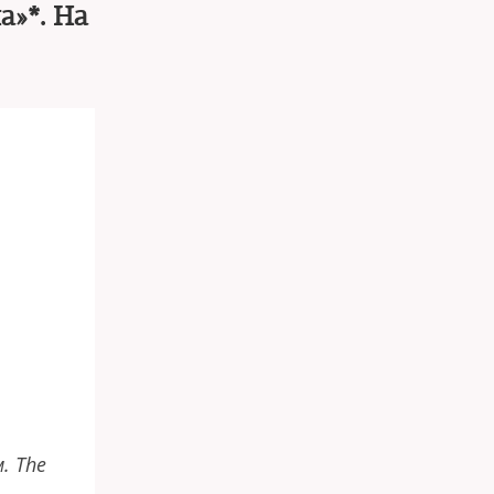
а»*. На
. The