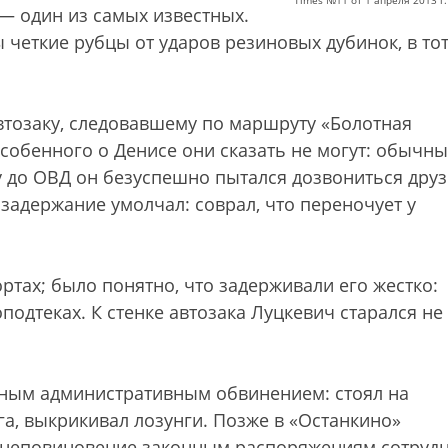
Times №11 от 1 апреля 2013 г.
— один из самых известных.
 четкие рубцы от ударов резиновых дубинок, в то
втозаку, следовавшему по маршруту «Болотная
обенного о Денисе они сказать не могут: обычн
гу до ОВД он безуспешно пытался дозвониться друз
задержание умолчал: соврал, что переночует у
ртах; было понятно, что задерживали его жестко:
подтеках. К стенке автозака Луцкевич старался не
тным административным обвинением: стоял на
а, выкрикивал лозунги. Позже в «Останкино»
П (неповиновение законным распоряжениям сотруд