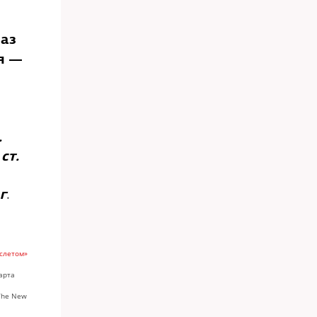
раз
я —
.
ст.
г
.
слетом»
арта
he New