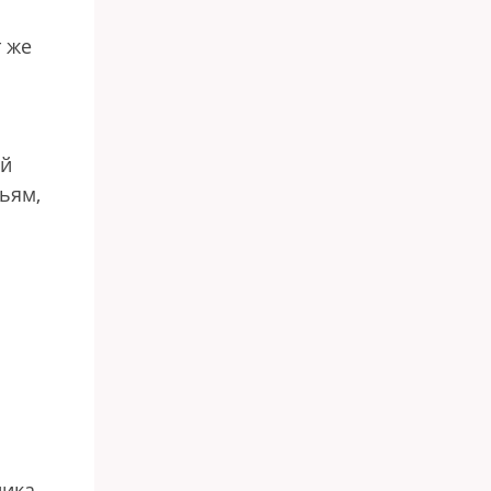
т же
ый
ьям,
ника