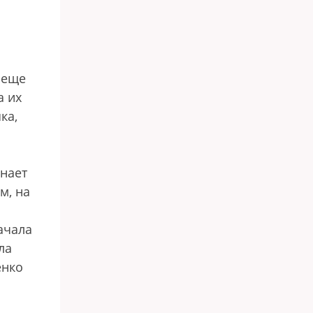
 еще
а их
ка,
инает
м, на
ачала
ла
енко