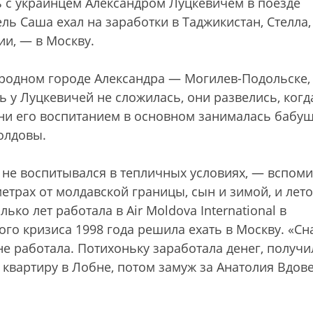
 с украинцем Александром Луцкевичем в поезде
ель Саша ехал на заработки в Таджикистан, Стелла,
и, — в Москву.
в родном городе Александра — Могилев-Подольске,
ь у Луцкевичей не сложилась, они развелись, когд
ени его воспитанием в основном занималась бабуш
олдовы.
н не воспитывался в тепличных условиях, — вспом
етрах от молдавской границы, сын и зимой, и лето
ько лет работала в Air Moldova International в
го кризиса 1998 года решила ехать в Москву. «Сн
 не работала. Потихоньку заработала денег, получи
т квартиру в Лобне, потом замуж за Анатолия Вдов