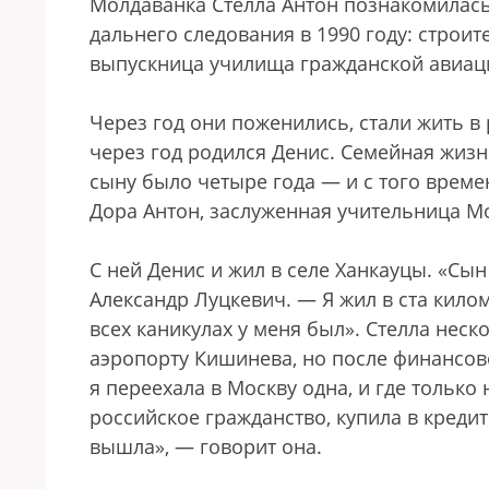
Молдаванка Стелла Антон познакомилась
дальнего следования в 1990 году: строит
выпускница училища гражданской авиаци
Через год они поженились, стали жить 
через год родился Денис. Семейная жизн
сыну было четыре года — и с того врем
Дора Антон, заслуженная учительница М
С ней Денис и жил в селе Ханкауцы. «Сы
Александр Луцкевич. — Я жил в ста килом
всех каникулах у меня был». Стелла нескол
аэропорту Кишинева, но после финансово
я переехала в Москву одна, и где только
российское гражданство, купила в креди
вышла», — говорит она.