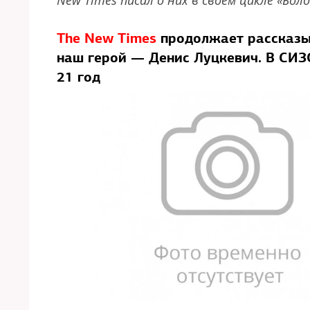
New Times писал о них в своем цикле «Бо
The New Times
продолжает рассказыв
наш герой — Денис Луцкевич. В СИЗ
21 год