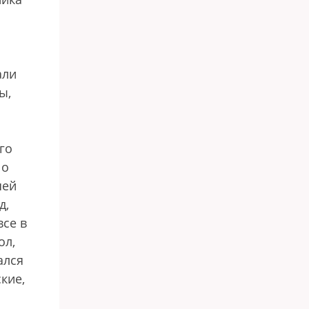
али
ы,
го
 о
шей
д,
все в
ол,
ался
кие,