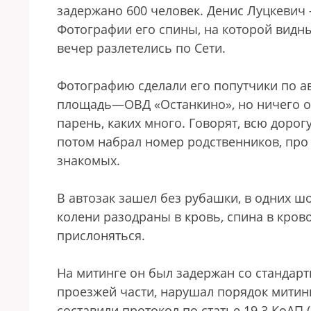
задержано 600 человек. Денис Луцкевич 
Фотографии его спины, на которой видны
вечер разлетелись по Сети.
Фотографию сделали его попутчики по а
площадь—ОВД «Останкино», но ничего ос
парень, каких много. Говорят, всю доро
потом набрал номер родственников, про 
знакомых.
В автозак зашел без рубашки, в одних шо
колени разодраны в кровь, спина в крово
прислоняться.
На митинге он был задержан со стандар
проезжей части, нарушал порядок митинг
составили протокол по статье 19.3 КоА