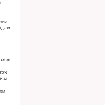
й
ении
ядках
 себе
акже
ойца
лем