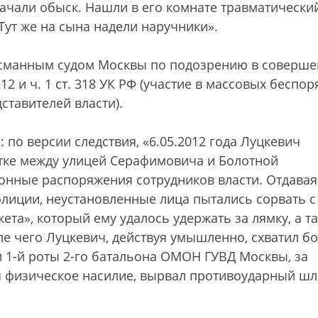
начали обыск. Нашли в его комнате травматически
Тут же на сына надели наручники».
Басманным судом Москвы по подозрению в соверш
12 и ч. 1 ст. 318 УК РФ (участие в массовых беспор
тавителей власти).
по версии следствия, «6.05.2012 года Луцкевич
стке между улицей Серафимовича и Болотной
онные распоряжения сотрудников власти. Отдавая
полиции, неустановленные лица пытались сорвать с
та», который ему удалось удержать за лямку, а т
сле чего Луцкевич, действуя умышленно, схватил б
 1-й роты 2-го батальона ОМОН ГУВД Москвы, за
 физическое насилие, вырвал противоударный ш