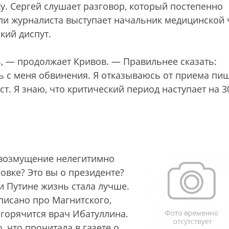
у. Сергей слушает разговор, который постепенно
оли журналиста выступает начальник медицинской 
кий диспут.
ь, — продолжает Кривов. — Правильнее сказать:
ть с меня обвинения. Я отказываюсь от приема пи
т. Я знаю, что критический период наступает на 3
 возмущение нелегитимно
овке? Это вы о президенте?
и Путине жизнь стала лучше.
аписано про Магнитского,
— горячится врач Ибатуллина.
, что прочитала в газете о