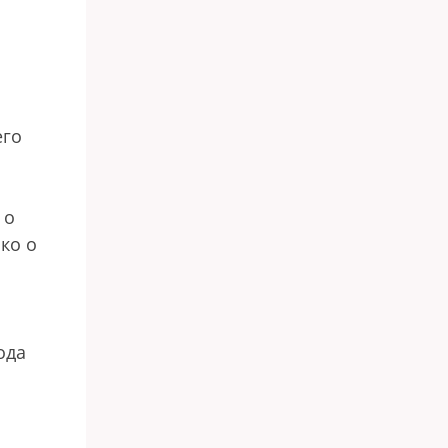
его
 о
ько о
ода