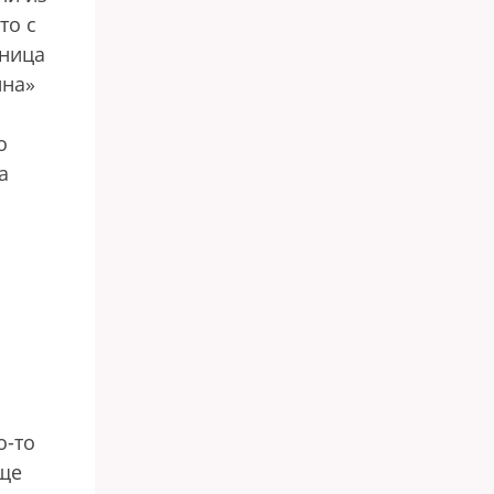
то с
ьница
ина»
о
а
о-то
еще