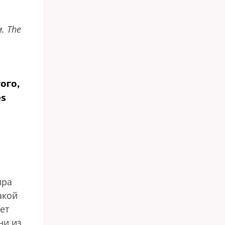
. The
ого,
es
ира
акой
ет
ни из