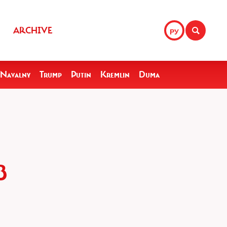
ARCHIVE
РУ
Navalny
Trump
Putin
Kremlin
Duma
В