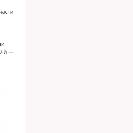
части
щи,
0-й —