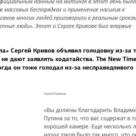
 официальным данным на митинге в этот день было
в массовых беспорядках и применение насилия к
нов многих людей приговорили к реальным срокам
лотные люди». Этот о Сергее Кривове был впервые
ла» Сергей Кривов объявил голодовку из-за т
 не дают заявлять ходатайства. The New Tim
когда он тоже голодал из-за несправедливого
Сергей Кривов
«Вы должны благодарить Владим
Путина за то, что вас содержат в т
хорошей камере. Еще несколько л
назад зэков было так много, что о