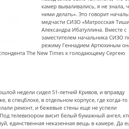
камер вываливались, я не знала, ч
ними делать». Это говорит начал
медчасти СИЗО «Матросская Тиш
Александра Ибатуллина. Вместе с
заместителем начальника СИЗО п
режиму Геннадием Артюхиным он
спондента The New Times к голодающему Сергею
рошлой недели сидел 51-летний Кривов, и вправду
е, в спецблоке, в отдельном корпусе, где когда-то
делали ремонт, и бежевые стены еще не успели
од телевизором висит белый бумажный ангел, кт
луй, единственная неказенная вещь в камере. Да 