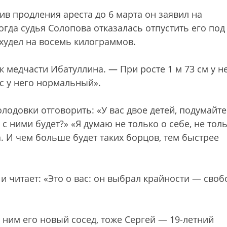
ив продления ареста до 6 марта он заявил на
огда судья Солопова отказалась отпустить его под
худел на восемь килограммов.
 медчасти Ибатуллина. — При росте 1 м 73 см у н
ес у него нормальный».
лодовки отговорить: «У вас двое детей, подумайте
 с ними будет?» «Я думаю не только о себе, не тол
а. И чем больше будет таких борцов, тем быстрее
и читает: «Это о вас: он выбрал крайности — своб
 ним его новый сосед, тоже Сергей — 19-летний