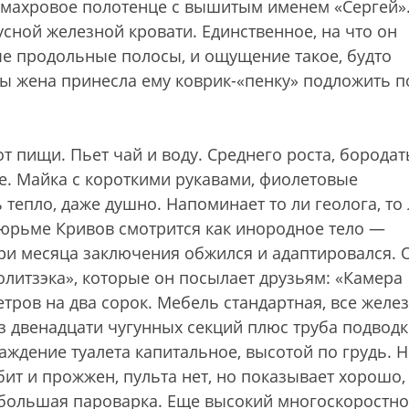
 махровое полотенце с вышитым именем «Сергей»
сной железной кровати. Единственное, на что он
ые продольные полосы, и ощущение такое, будто
бы жена принесла ему коврик-«пенку» подложить п
т пищи. Пьет чай и воду. Среднего роста, бородат
е. Майка с короткими рукавами, фиолетовые
епло, даже душно. Напоминает то ли геолога, то 
тюрьме Кривов смотрится как инородное тело —
три месяца заключения обжился и адаптировался. 
литзэка», которые он посылает друзьям: «Камера
ров на два сорок. Мебель стандартная, все желез
из двенадцати чугунных секций плюс труба подвод
аждение туалета капитальное, высотой по грудь. Н
збит и прожжен, пульта нет, но показывает хорошо,
ебольшая пароварка. Еще высокий многоскоростн