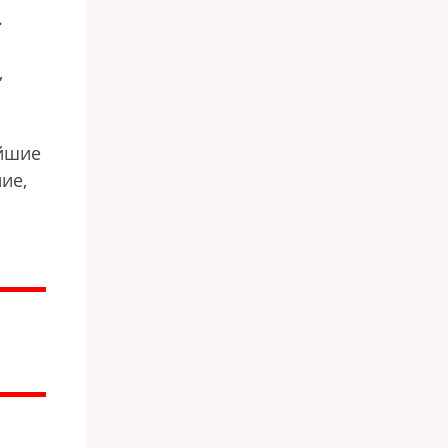
.
,
айшие
ие,