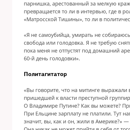
парнишка, арестованный за мелкую краж
превращается то ли в интервью, где в р
«Матросской Тишины», то ли в политичес
«Я не самоубийца, умирать не собираюс
свобода или голодовка. Я не требую сня
пока меня не отпустят под домашний арес
60-й день голодовки».
Политагитатор
«Вы говорите, что на митинге выражали
пришедшей к власти преступной группир
О Владимире Путине? Как вы можете? Пр
При Ельцине зарплату не платили. Тут н
значит, вы, как и он, жили в Америке?» 
Она никак не может прийти в себя от того