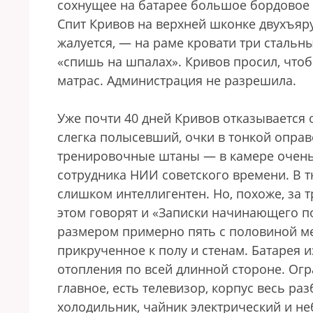
сохнущее на батарее большое бордовое
Спит Кривов на верхней шконке двухъяру
жалуется, — на раме кровати три стальн
«спишь на шпалах». Кривов просил, что
матрас. Администрация не разрешила.
Уже почти 40 дней Кривов отказывается о
слегка полысевший, очки в тонкой оправ
тренировочные штаны — в камере очень т
сотрудника НИИ советского времени. В 
слишком интеллигентен. Но, похоже, за 
этом говорят и «Записки начинающего по
размером примерно пять с половиной мет
прикрученное к полу и стенам. Батарея 
отопления по всей длинной стороне. Огр
главное, есть телевизор, корпус весь ра
холодильник, чайник электрический и н