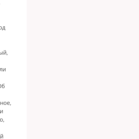
.
од
ый,
ли
Об
ное,
ки
о,
ой