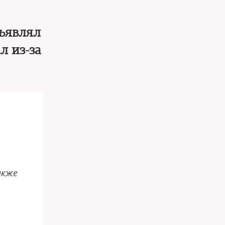
бъявлял
л из-за
акже