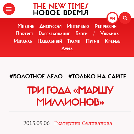
THE NEW TIMES
НОВОЕ ВРЕМЯ
EN
Мнение
Дискуссия
Интервью
Репрессии
Портрет
Расследование
Блоги
/
Украина
Израиль
Навальный
Трамп
Путин
Кремль
Дума
#БОЛОТНОЕ ДЕЛО
#ТОЛЬКО НА САЙТЕ
ТРИ ГОДА «МАРШУ
МИЛЛИОНОВ»
2015.05.06 |
Екатерина Селиванова