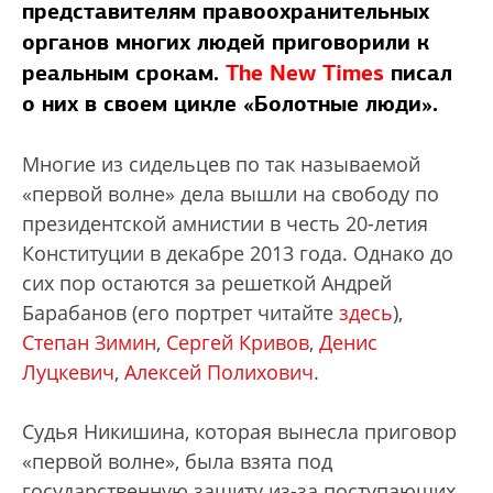
представителям правоохранительных
органов многих людей приговорили к
реальным срокам.
The New Times
писал
о них в своем цикле «Болотные люди».
Многие из сидельцев по так называемой
«первой волне» дела вышли на свободу по
президентской амнистии в честь 20-летия
Конституции в декабре 2013 года. Однако до
сих пор остаются за решеткой Андрей
Барабанов (его портрет читайте
здесь
),
Степан Зимин
,
Сергей Кривов
,
Денис
Луцкевич
,
Алексей Полихович
.
Судья Никишина, которая вынесла приговор
«первой волне», была взята под
государственную защиту из-за поступающих