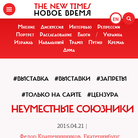
THE NEW TIMES
НОВОЕ ВРЕМЯ
EN
Мнение
Дискуссия
Интервью
Репрессии
Портрет
Расследование
Блоги
/
Украина
Израиль
Навальный
Трамп
Путин
Кремль
Дума
#ВЫСТАВКА
#ВЫСТАВКИ
#ЗАПРЕТЫ
#ТОЛЬКО НА САЙТЕ
#ЦЕНЗУРА
НЕУМЕСТНЫЕ СОЮЗНИКИ
2015.04.21 |
Федор Крашенинников, Екатеринбург