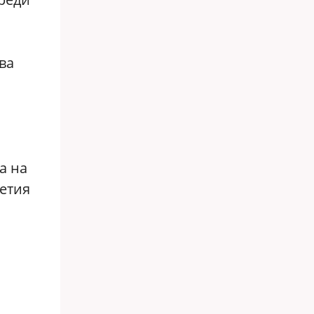
ва
а на
етия