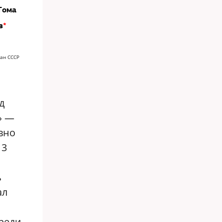
Тома
в
*
зан СССР
д
» —
вно
13
ь
ал
среди