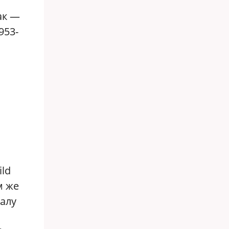
ак —
953-
ild
м же
алу