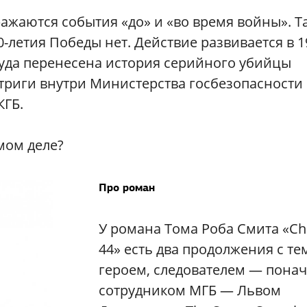
ражаются события «до» и «во время войны». Т
-летия Победы нет. Действие развивается в 1
куда перенесена история серийного убийцы
нтриги внутри Министерства госбезопасности
КГБ.
мом деле?
Про роман
У романа Тома Роба Смита «Ch
44» есть два продолжения с те
героем, следователем — понач
сотрудником МГБ — Львом