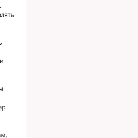
.
влять
ь
ри
ам
ар
ам,