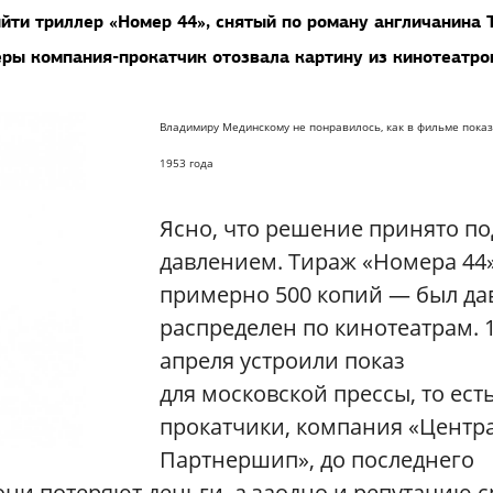
йти триллер «Номер 44», снятый по роману англичанина 
еры компания-прокатчик отозвала картину из кинотеатро
Владимиру Мединскому не понравилось, как в фильме пока
1953 года
Ясно, что решение принято по
давлением. Тираж «Номера 44
примерно 500 копий — был да
распределен по кинотеатрам. 
апреля устроили показ
для московской прессы, то ест
прокатчики, компания «Центр
Партнершип», до последнего
они потеряют деньги, а заодно и репутацию 