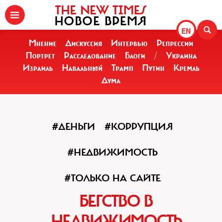
THE NEW TIMES
НОВОЕ ВРЕМЯ
EN
Мнение
Дискуссия
Интервью
Репрессии
Портрет
Расследование
Блоги
/
Украина
Израиль
Навальный
Трамп
Путин
Кремль
Дума
#ДЕНЬГИ
#КОРРУПЦИЯ
#НЕДВИЖИМОСТЬ
#ТОЛЬКО НА САЙТЕ
БЕГСТВО В
НЕДВИЖИМОСТЬ