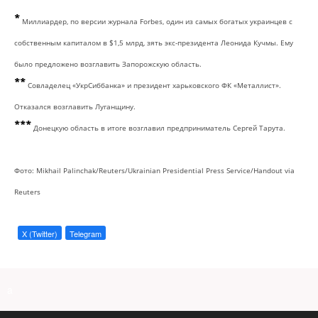
*
Миллиардер, по версии журнала Forbes, один из самых богатых украинцев с
собственным капиталом в $1,5 млрд, зять экс-президента Леонида Кучмы. Ему
было предложено возглавить Запорожскую область.
*
*
Совладелец «УкрСиббанка» и президент харьковского ФК «Металлист».
Отказался возглавить Луганщину.
*
*
*
Донецкую область в итоге возглавил предприниматель Сергей Тарута.
Фото: Mikhail Palinchak/Reuters/Ukrainian Presidential Press Service/Handout via
Reuters
X (Twitter)
Telegram
a