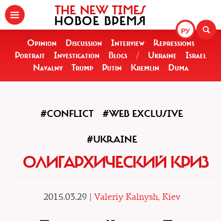
THE NEW TIMES
НОВОЕ ВРЕМЯ
РУ
Opinion
Discussion
Interview
Repressions
Portrait
Investigation
Blogs
/
Ukraine
Israel
Navalny
Trump
Putin
Kremlin
Duma
#CONFLICT
#WEB EXCLUSIVE
#UKRAINE
ОЛИГАРХИЧЕСКИЙ КРИЗ
2015.03.29 |
Valeriy Kalnysh, Kiev