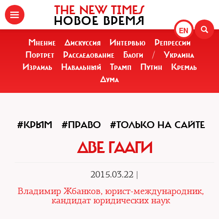
THE NEW TIMES
НОВОЕ ВРЕМЯ
EN
Мнение
Дискуссия
Интервью
Репрессии
Портрет
Расследование
Блоги
/
Украина
Израиль
Навальный
Трамп
Путин
Кремль
Дума
#КРЫМ
#ПРАВО
#ТОЛЬКО НА САЙТЕ
ДВЕ ГААГИ
2015.03.22 |
Владимир Жбанков, юрист-международник,
кандидат юридических наук