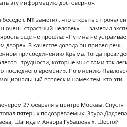
вать эту информацию достоверно».
 беседе с
заметил, что открытые проявле
NT
н очень страстный человек», — заметил экспе
 ярость еще не прошла: «Путина не устраивае
м дворе». В качестве довода он привел речь
щенном присоединению Крыма. Тогда президе
левать трудности, которые мы с вами так лег
его последнего времени». По мнению Павловск
эмоциональный всплеск и намек тем, кто эти
ечером 27 февраля в центре Москвы. Спустя
стовал пятерых подозреваемых: Заура Дадаева
аева, Шагида и Анзора Губашевых. Шестой