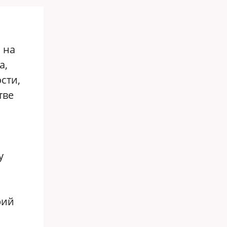
 на
а,
сти,
тве
у
рий