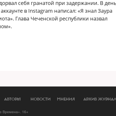
орвал себя гранатой при задержании. В ден
ккаунте в Instagram написал: «Я знал Заура
иота». Глава Чеченской республики назвал
ном».
АВТОРЫ
НОВОСТИ
МНЕНИЯ
АРХИВ ЖУРНА
 Времена». 16+