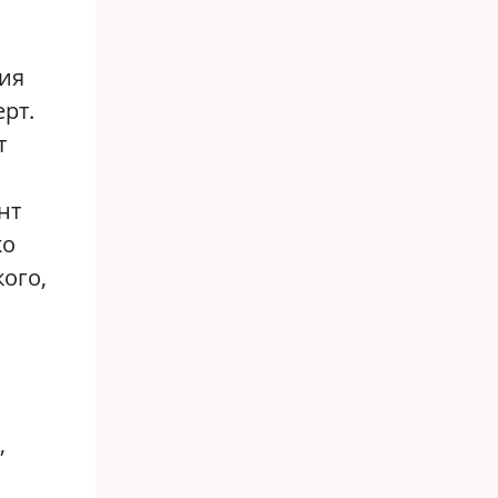
ния
рт.
т
нт
ко
ого,
,