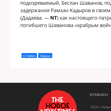
подозреваемый, Беслан Шаванов, под
задержания Рамзан Кадыров в своем а
(Дадаева. —
) как настоящего патр
NT
погибшего Шаванова «храбрым вой
X (Twitter)
Telegram
a
РУБРИКИ
ООО «Новые