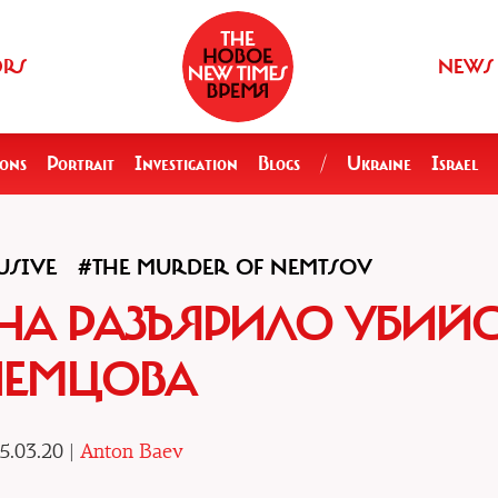
ORS
NEWS
ions
Portrait
Investigation
Blogs
/
Ukraine
Israel
USIVE
#THE MURDER OF NEMTSOV
НА РАЗЪЯРИЛО УБИЙ
НЕМЦОВА
5.03.20 |
Anton Baev