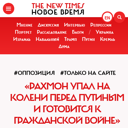
THE NEW TIMES
НОВОЕ ВРЕМЯ
EN
Мнение
Дискуссия
Интервью
Репрессии
Портрет
Расследование
Блоги
/
Украина
Израиль
Навальный
Трамп
Путин
Кремль
Дума
#ОППОЗИЦИЯ
#ТОЛЬКО НА САЙТЕ
«РАХМОН УПАЛ НА
КОЛЕНИ ПЕРЕД ПУТИНЫМ
И ГОТОВИТСЯ К
ГРАЖДАНСКОЙ ВОЙНЕ»