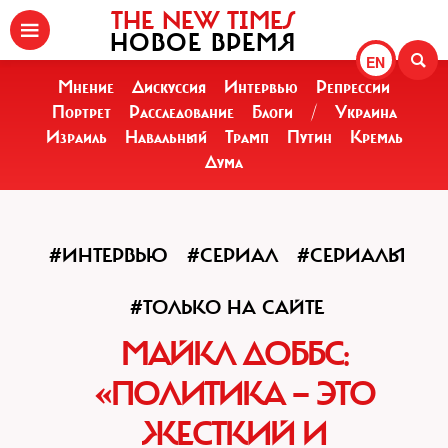
THE NEW TIMES
НОВОЕ ВРЕМЯ
EN
Мнение
Дискуссия
Интервью
Репрессии
Портрет
Расследование
Блоги
/
Украина
Израиль
Навальный
Трамп
Путин
Кремль
Дума
#ИНТЕРВЬЮ
#СЕРИАЛ
#СЕРИАЛЫ
#ТОЛЬКО НА САЙТЕ
МАЙКЛ ДОББС:
«ПОЛИТИКА — ЭТО
ЖЕСТКИЙ И