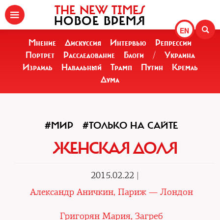
THE NEW TIMES
НОВОЕ ВРЕМЯ
EN
Мнение
Дискуссия
Интервью
Репрессии
Портрет
Расследование
Блоги
/
Украина
Израиль
Навальный
Трамп
Путин
Кремль
Дума
#МИР
#ТОЛЬКО НА САЙТЕ
ЖЕНСКАЯ ДОЛЯ
2015.02.22 |
Александр Аничкин, Париж — Лондон
Григорян Мария, Загреб