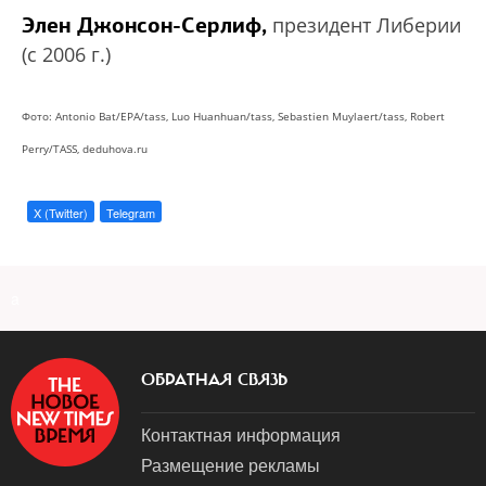
Элен Джонсон-Серлиф,
президент Либерии
(с 2006 г.)
Фото: Antonio Bat/EPA/tass, Luo Huanhuan/tass, Sebastien Muylaert/tass, Robert
Perry/TASS, deduhova.ru
X (Twitter)
Telegram
a
ОБРАТНАЯ СВЯЗЬ
Контактная информация
Размещение рекламы