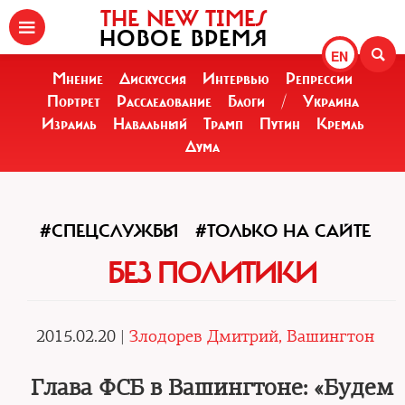
THE NEW TIMES
НОВОЕ ВРЕМЯ
EN
Мнение
Дискуссия
Интервью
Репрессии
Портрет
Расследование
Блоги
/
Украина
Израиль
Навальный
Трамп
Путин
Кремль
Дума
#СПЕЦСЛУЖБЫ
#ТОЛЬКО НА САЙТЕ
БЕЗ ПОЛИТИКИ
2015.02.20 |
Злодорев Дмитрий, Вашингтон
Глава ФСБ в Вашингтоне: «Будем