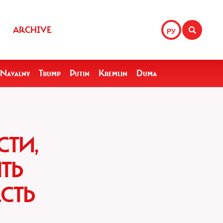
ARCHIVE
РУ
Navalny
Trump
Putin
Kremlin
Duma
ТИ,
ТЬ
СТЬ