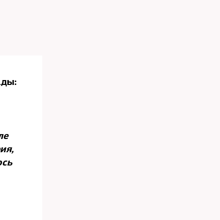
ады:
ле
ия,
ось