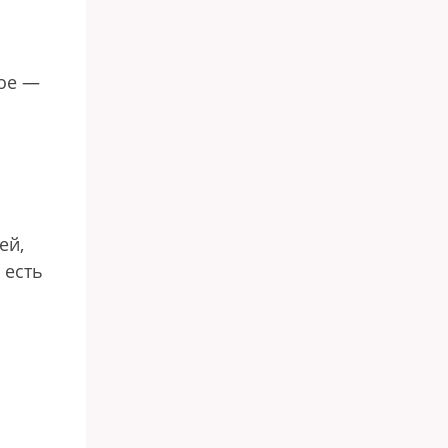
ное —
ей,
 есть