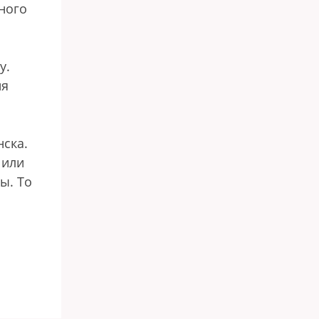
ного
у.
ия
нска.
 или
ы. То