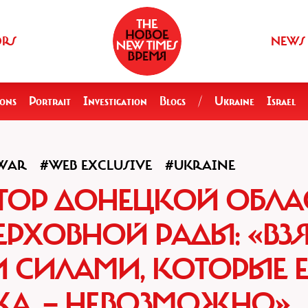
ORS
NEWS
ions
Portrait
Investigation
Blogs
/
Ukraine
Israel
WAR
#WEB EXCLUSIVE
#UKRAINE
ТОР ДОНЕЦКОЙ ОБЛАС
ЕРХОВНОЙ РАДЫ: «ВЗЯ
 СИЛАМИ, КОТОРЫЕ Е
КА, — НЕВОЗМОЖНО»