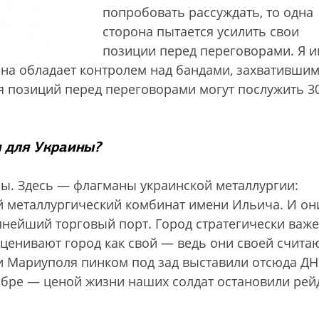
попробовать рассуждать, то одна
сторона пытается усилить свои
позиции перед переговорами. Я 
 она обладает контролем над бандами, захвативши
ния позиций перед переговорами могут послужить 3
 для Украины?
ы. Здесь — флагманы украинской металлургии:
 металлургический комбинат имени Ильича. И он
упнейший торговый порт. Город стратегически важ
сценивают город как свой — ведь они своей счита
и Мариуполя пинком под зад выставили отсюда Д
тябре — ценой жизни наших солдат остановили рей
.