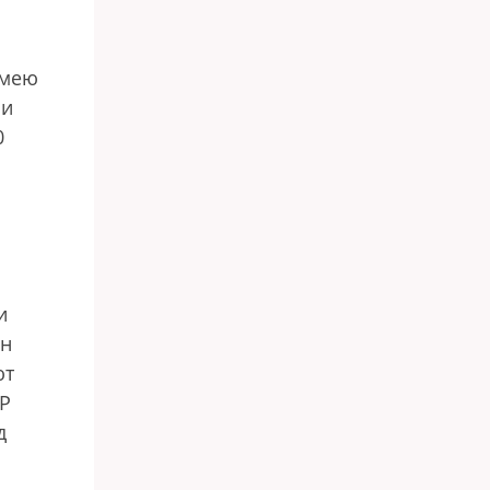
имею
ми
0
и
ен
ют
НР
д