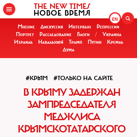
THE NEW TIMES
НОВОЕ ВРЕМЯ
EN
Мнение
Дискуссия
Интервью
Репрессии
Портрет
Расследование
Блоги
/
Украина
Израиль
Навальный
Трамп
Путин
Кремль
Дума
#КРЫМ
#ТОЛЬКО НА САЙТЕ
В КРЫМУ ЗАДЕРЖАН
ЗАМПРЕДСЕДАТЕЛЯ
МЕДЖЛИСА
КРЫМСКОТАТАРСКОГО