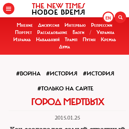
THE NEW TIMES
НОВОЕ ВРЕМЯ
EN
Мнение
Дискуссия
Интервью
Репрессии
Портрет
Расследование
Блоги
/
Украина
Израиль
Навальный
Трамп
Путин
Кремль
Дума
#ВОЙНА
#ИСТОРИЯ
#ИСТОРИЯ
#ТОЛЬКО НА САЙТЕ
ГОРОД МЕРТВЫХ
2015.01.25