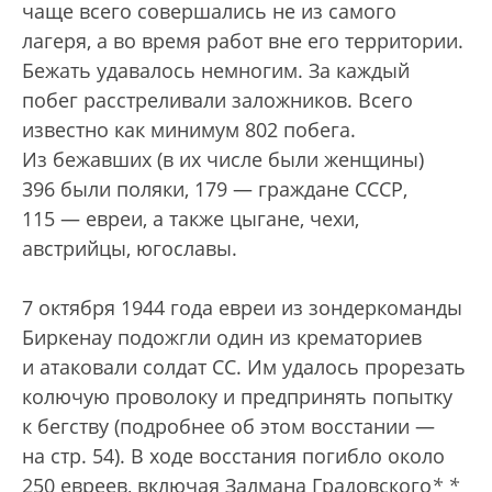
чаще всего совершались не из самого
лагеря, а во время работ вне его территории.
Бежать удавалось немногим. За каждый
побег расстреливали заложников. Всего
известно как минимум 802 побега.
Из бежавших (в их числе были женщины)
396 были поляки, 179 — граждане СССР,
115 — евреи, а также цыгане, чехи,
австрийцы, югославы.
7 октября 1944 года евреи из зондеркоманды
Биркенау подожгли один из крематориев
и атаковали солдат СС. Им удалось прорезать
колючую проволоку и предпринять попытку
к бегству (подробнее об этом восстании —
на стр. 54). В ходе восстания погибло около
250 евреев, включая Залмана Градовского
*
*