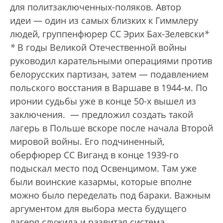
для политзаключенных-поляков. Автор
идеи — один из самых близких к Гиммлеру
людей, группенфюрер СС Эрих Бах-Зелевски
*
*
В годы Великой Отечественной войны
руководил карательными операциями против
белорусских партизан, затем — подавлением
польского восстания в Варшаве в 1944-м. По
иронии судьбы уже в конце 50-х вышел из
заключения.
— предложил создать такой
лагерь в Польше вскоре после начала Второй
мировой войны. Его подчиненный,
оберфюрер СС Виганд в конце 1939-го
подыскал место под Освенцимом. Там уже
были воинские казармы, которые вполне
можно было переделать под бараки. Важным
аргументом для выбора места будущего
лагеря служила и развитая система