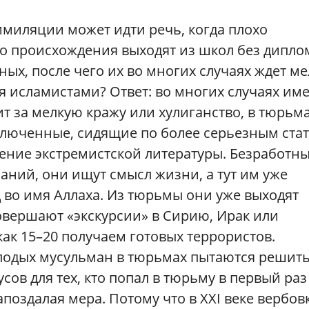
имиляции может идти речь, когда плохо
о происхождения выходят из школ без дипло
ных, после чего их во многих случаях ждет м
ся исламистами? Ответ: во многих случаях им
ит за мелкую кражу или хулиганство, в тюрьма
люченные, сидящие по более серьезным стат
ение экстремистской литературы. Безработн
ний, они ищут смысл жизни, а тут им уже
 во имя Аллаха. Из тюрьмы они уже выходят
овершают «экскурсии» в Сирию, Ирак или
как 15–20 получаем готовых террористов.
лодых мусульман в тюрьмах пытаются решит
сов для тех, кто попал в тюрьму в первый раз
апоздалая мера. Потому что в XXI веке вербов