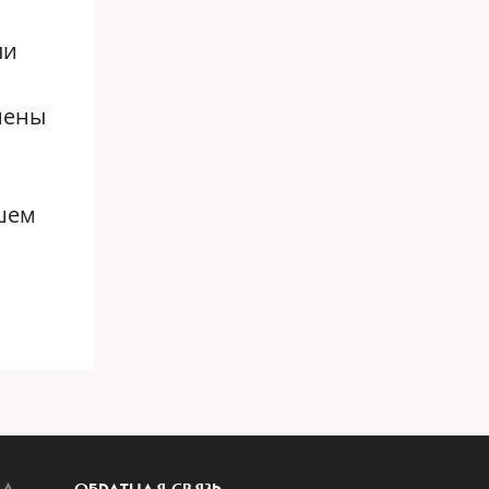
ли
смены
шем