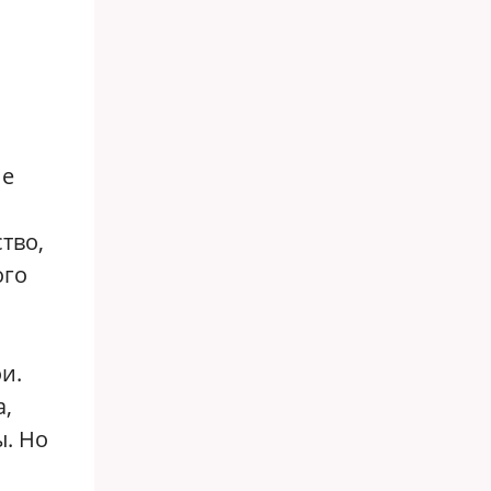
не
тво,
ого
и.
а,
ы. Но