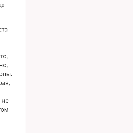
де
о
ста
то,
но,
опы.
рая,
 не
том