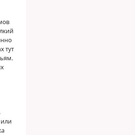
мов
елкий
енно
х тут
ьям.
ых
ь
 или
ка