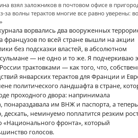
на взял заложников в почтовом офисе в пригоро
з-за волны терактов многие все равно уверены: в
»
 журнала ворвались два вооруженных террори
на французов по всей стране вышли на акции
лики без подсказки властей, в абсолютном
сульмане — не одно и то же. Я подчеркиваю э
оссии трактовками — как того, что, собствен
дствий январских терактов для Франции и Евр
не политического ландшафта в стране, кото
вроде проходного двора: напринимала
 понараздавала им ВНЖ и паспорта, а теперь
то, дескать, неминуемо поплатится резким рос
го «Национального фронта», который
шинство голосов.