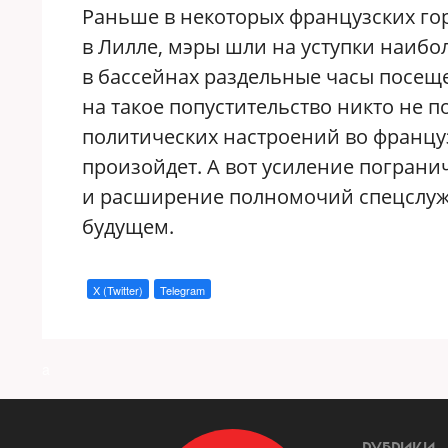
Раньше в некоторых французских гор
в Лилле, мэры шли на уступки наибо
в бассейнах раздельные часы посещ
на такое попустительство никто не п
политических настроений во француз
произойдет. А вот усиление погран
и расширение полномочий спецслу
будущем.
X (Twitter)
Telegram
a