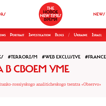
ORS
NEWS
ions
Portrait
Investigation
Blogs
/
Ukraine
Israel
KS
#TERRORISM
#WEB EXCLUSIVE
#FRANCE
А В СВОЕМ УМЕ
franko-rossiyskogo analiticheskogo tsentra «Observo»