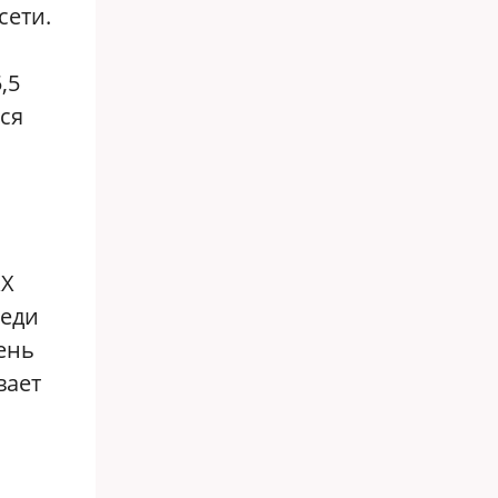
сети.
,5
ся
XX
реди
ень
вает