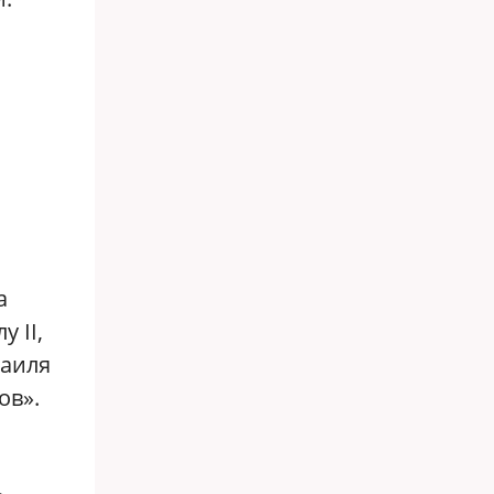
а
 II,
раиля
ов».