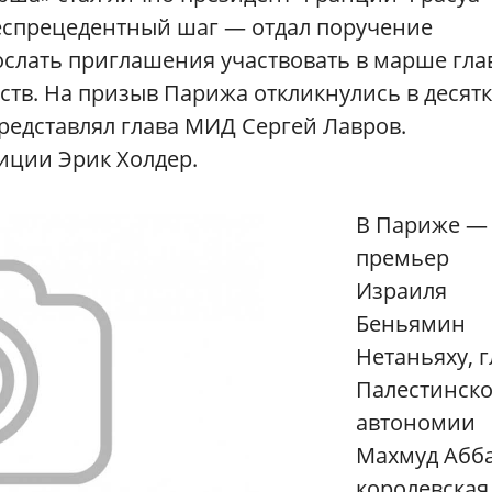
еспрецедентный шаг — отдал поручение
ослать приглашения участвовать в марше гла
ств. На призыв Парижа откликнулись в десятк
редставлял глава МИД Сергей Лавров.
ции Эрик Холдер.
В Париже —
премьер
Израиля
Беньямин
Нетаньяху, г
Палестинск
автономии
Махмуд Абба
королевская