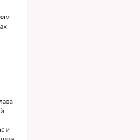
вам
ах
лава
ой
с и
 чета