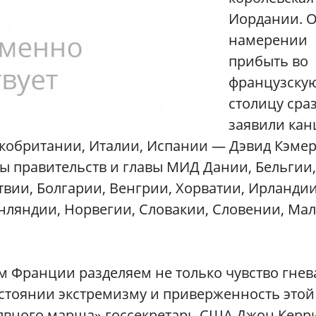
Иордании. 
намерении
прибыть во
французску
столицу сра
заявили кан
кобритании, Италии, Испании — Дэвид Кэмер
ы правительств и главы МИД Дании, Бельгии,
твии, Болгарии, Венгрии, Хорватии, Ирландии
ляндии, Норвегии, Словакии, Словении, Мал
м Франции разделяем не только чувство гнев
остоянии экстремизму и приверженность этой
олвного марша» госсекретарь США Джон Керр