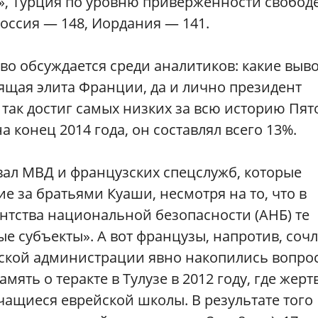
», Турция по уровню приверженности свобод
 Россия — 148, Иордания — 141.
во обсуждается среди аналитиков: какие выв
ящая элита Франции, да и лично президент
 так достиг самых низких за всю историю Пят
конец 2014 года, он составлял всего 13%.
вал МВД и французских спецслужб, которые
е за братьями Куаши, несмотря на то, что в
нтства национальной безопасности (АНБ) те
е субъекты». А вот французы, напротив, сочл
зской администрации явно накопились вопро
ять о теракте в Тулузе в 2012 году, где жерт
ащиеся еврейской школы. В результате того