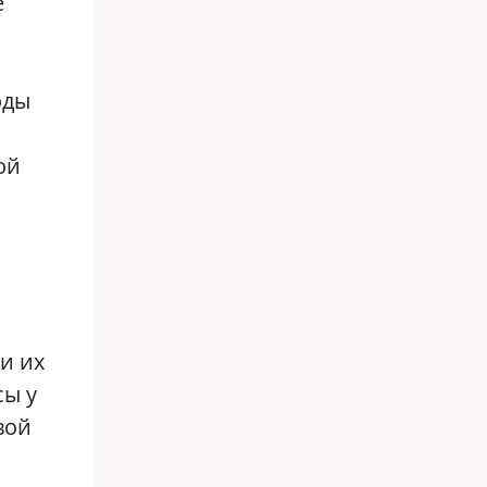
е
оды
ой
и их
сы у
вой