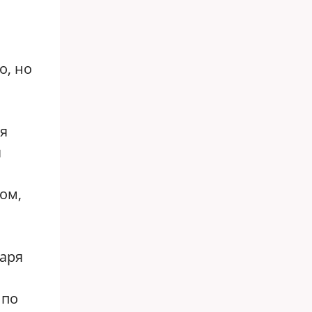
o, но
ая
я
ом,
аря
 по