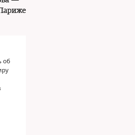
ова —
 Париже
ь об
иру
в