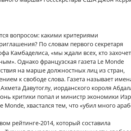
ется вопросом: какими критериями
приглашения? По словам первого секретаря
а Камбаделиса, «мы ждали всех, кто захочет
тным». Однако французская газета Lе Monde
ствия на марше должностных лиц из стран,
нием к свободе слова. Газета называет имен
Ахмета Давутоглу, иорданского короля Абдаллу
гонь критики попал и министр экономики Из
e Monde, хвастался тем, что «убил много араб
овом рейтинге-2014, который составила