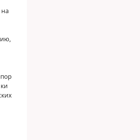
 на
мию,
опор
ики
ских