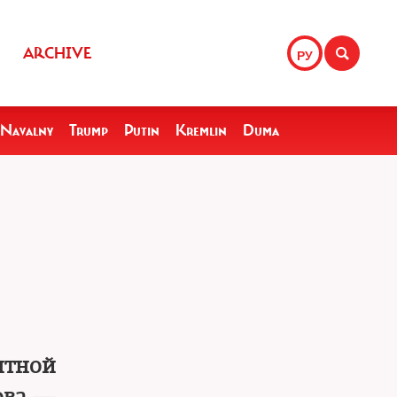
ARCHIVE
РУ
Navalny
Trump
Putin
Kremlin
Duma
нтной