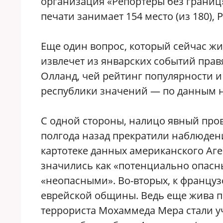
организация «Репортеры без границ
печати занимает 154 место (из 180),
Еще один вопрос, который сейчас жи
извлечет из январских событий прав
Олланд, чей рейтинг популярности и
республики значений — по данным на 
С одной стороны, налицо явный про
полгода назад прекратили наблюдени
картотеке данных американского Аге
значились как «потенциально опасны
«неопасными». Во-вторых, к францу
еврейской общины. Ведь еще жива пам
террориста Мохаммеда Мера стали уч