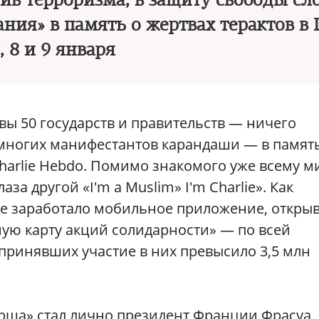
ив терроризма, в защиту свободы сл
ния» в память о жертвах терактов в
, 8 и 9 января
ы 50 государств и правительств — ничего
 многих манифестантов карандаши — в памят
harlie Hebdo. Помимо знакомого уже всему м
лаза другой «I'm a Muslim» I'm Charlie». Как
ане заработало мобильное приложение, откры
ую карту акций солидарности» — по всей
принявших участие в них превысило 3,5 млн
рша» стал лично президент Франции Фрасуа