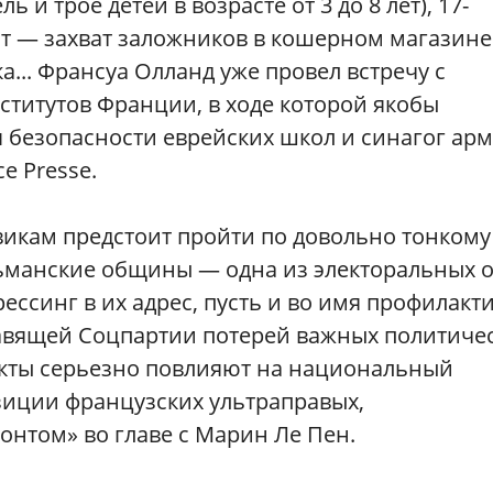
ь и трое детей в возрасте от 3 до 8 лет), 17-
от — захват заложников в кошерном магазине
а... Франсуа Олланд уже провел встречу с
ститутов Франции, в ходе которой якобы
 безопасности еврейских школ и синагог ар
e Pressе.
овикам предстоит пройти по довольно тонкому
ьманские общины — одна из электоральных 
ессинг в их адрес, пусть и во имя профилакт
равящей Соцпартии потерей важных политиче
ракты серьезно повлияют на национальный
зиции французских ультраправых,
нтом» во главе с Марин Ле Пен.