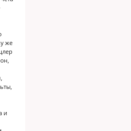
О
ю
зу же
цлер
он,
,
ьты,
а и
и.