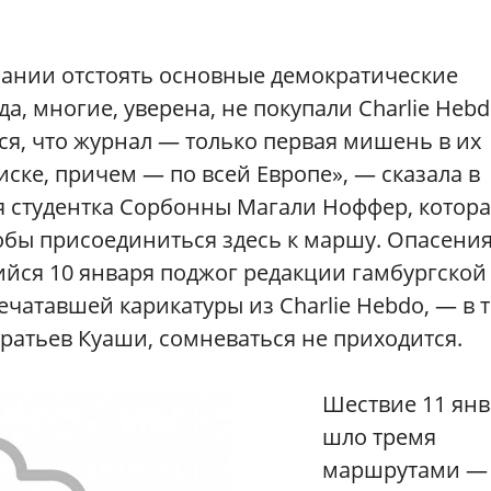
лании отстоять основные демократические
а, многие, уверена, не покупали Charlie Hebd
ся, что журнал — только первая мишень в их
ске, причем — по всей Европе», — сказала в
я студентка Сорбонны Магали Ноффер, котор
обы присоединиться здесь к маршу. Опасени
йся 10 января поджог редакции гамбургской
чатавшей карикатуры из Chаrlie Hebdo, — в т
ратьев Куаши, сомневаться не приходится.
Шествие 11 янв
шло тремя
маршрутами —