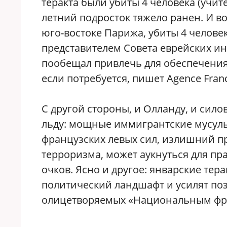
теракта были убиты 4 человека (учител
летний подросток тяжело ранен. И в
юго-востоке Парижа, убиты 4 человек
представителем Совета еврейских ин
пообещал привлечь для обеспечения
если потребуется, пишет Agence Franc
С другой стороны, и Олланду, и сил
льду: мощные иммигрантские мусул
французских левых сил, излишний пр
терроризма, может аукнуться для п
очков. Ясно и другое: январские те
политический ландшафт и усилят по
олицетворяемых «Национальным фро