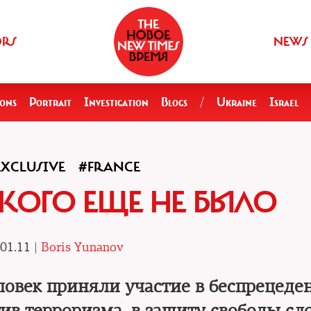
ORS
NEWS
ions
Portrait
Investigation
Blogs
/
Ukraine
Israel
EXCLUSIVE
#FRANCE
АКОГО ЕЩЕ НЕ БЫЛО
01.11 |
Boris Yunanov
ловек приняли участие в беспрецеде