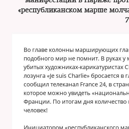
манифестации в Париже прот
«республиканском марше молча
7
Во главе колонны марширующих глав
подобного мир не помнит. В руках у
убитых художниках-карикатуристах C
лозунга «Je suis Charlie» бросается в г
сообщил телеканал France 24, в стр
которое можно увидеть «национальн
Франции. По итогам дня количество 
человек!
Инициатором «республиканского ма