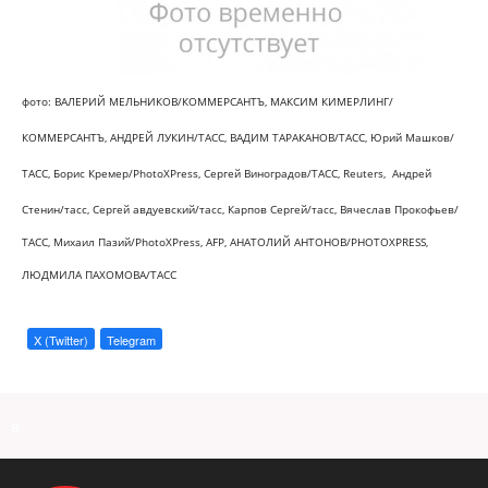
фото: ВАЛЕРИЙ МЕЛЬНИКОВ/КОММЕРСАНТЪ, МАКСИМ КИМЕРЛИНГ/
КОММЕРСАНТЪ, АНДРЕЙ ЛУКИН/ТАСС, ВАДИМ ТАРАКАНОВ/ТАСС, Юрий Машков/
ТАСС, Борис Кремер/PhotoXPress, Сергей Виноградов/ТАСС, Reuters,
Андрей
Стенин/тасс, Сергей авдуевский/тасс, Карпов Сергей/тасс, Вячеслав Прокофьев/
ТАСС,
Михаил Пазий/PhotoXPress, AFP, АНАТОЛИЙ АНТОНОВ/PHOTOXPRESS,
ЛЮДМИЛА ПАХОМОВА/ТАСС
X (Twitter)
Telegram
a