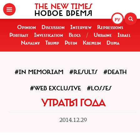
THE NEW TIMES
НОВОЕ ВРЕМЯ
РУ
Opinion
Discussion
Interview
Repressions
Portrait
Investigation
Blogs
/
Ukraine
Israel
Navalny
Trump
Putin
Kremlin
Duma
#IN MEMORIAM
#RESULTS
#DEATH
#WEB EXCLUSIVE
#LOSSES
УТРАТЫ ГОДА
2014.12.29